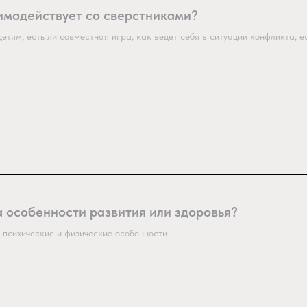
имодействует со сверстниками?
етям, есть ли совместная игра, как ведет себя в ситуации конфликта, е
а особенности развития или здоровья?
 психические и физические особенности