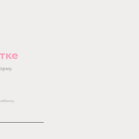
тке
орму.
ребенку