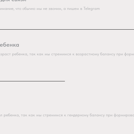
имание, что обычно мы не звоним, а пишем в Telegram
ребенка
озраст ребенка, так как мы стремимся к возрастному балансу при фор
ол ребенка, так как мы стремимся к гендерному балансу при формиров