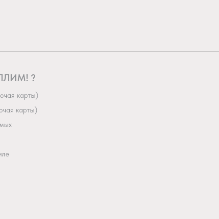
 ПЛИМ! ?
ючая карты)
ючая карты)
омых
иле