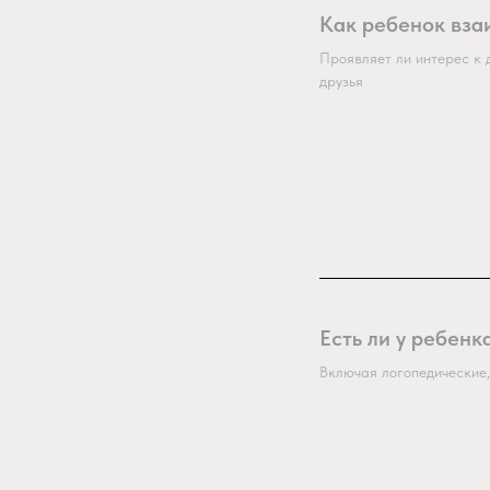
Как ребенок вза
Проявляет ли интерес к д
друзья
Есть ли у ребенк
Включая логопедические,